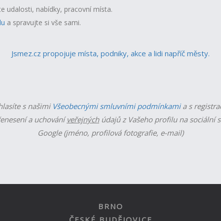
te udalosti, nabídky, pracovní místa.
lu
a spravujte si vše sami.
Jsmez.cz propojuje místa, podniky, akce a lidi napříč městy.
hlasíte s našimi
Všeobecnými smluvními podmínkami
a s registra
enesení a uchování
veřejných
údajů z Vašeho profilu na sociální s
Google (jméno, profilová fotografie, e-mail)
BRNO
ČESKÉ BUDĚJOVICE