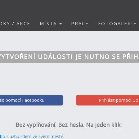
DKY / AKCE
MÍSTA
PRÁCE
FOTOGALERIE
VYTVOŘENÍ UDÁLOSTI JE NUTNO SE PŘIH
ásit pomocí Facebooku
Přihlásit pomocí Go
Bez vyplňování. Bez hesla. Na jeden klik.
ebo službu lidem ve svém městě.