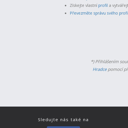
Získejte vlastní
profil
a v
ytvářej
Převezměte správu svého profi
*) Přihlášením sou
Hradce
pomocí př
Sledujte nás také na