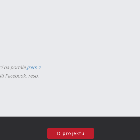
cí na portále
Jsem z
íti Facebook, resp.
O projektu