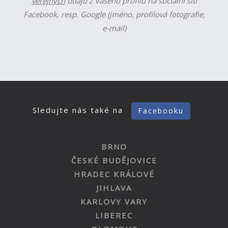
veřejných
údajů z Vašeho profilu na sociální síti
Facebook, resp. Google (jméno, profilová fotografie,
e-mail)
Sledujte nás také na
Facebooku
BRNO
ČESKÉ BUDĚJOVICE
HRADEC KRÁLOVÉ
JIHLAVA
KARLOVY VARY
LIBEREC