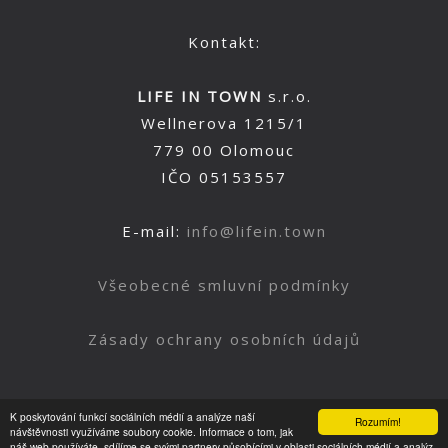
Kontakt:
LIFE IN TOWN
s.r.o.
Wellnerova 1215/1
779 00 Olomouc
IČO 05153557
E-mail:
info@lifein.town
Všeobecné smluvní podmínky
Zásady ochrany osobních údajů
K poskytování funkcí sociálních médií a analýze naší
Rozumím!
Nahoru
návštěvnosti využíváme soubory cookie. Informace o tom, jak
náš web používáte, sdílíme se svými partnery působícími v oblasti sociálních médií a analýz.