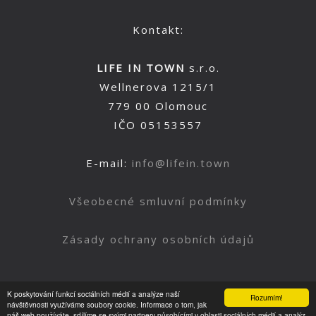
Kontakt:
LIFE IN TOWN
s.r.o.
Wellnerova 1215/1
779 00 Olomouc
IČO 05153557
E-mail:
info@lifein.town
Všeobecné smluvní podmínky
Zásady ochrany osobních údajů
K poskytování funkcí sociálních médií a analýze naší
Rozumím!
Nahoru
návštěvnosti využíváme soubory cookie. Informace o tom, jak
náš web používáte, sdílíme se svými partnery působícími v oblasti sociálních médií a analýz.