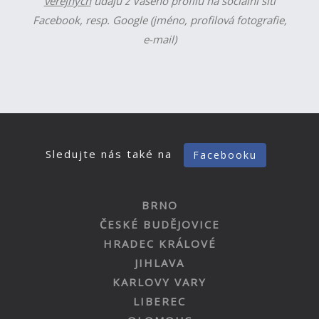
veřejných
údajů z Vašeho profilu na sociální síti
Facebook, resp. Google (jméno, profilová fotografie,
e-mail)
Sledujte nás také na
Facebooku
BRNO
ČESKÉ BUDĚJOVICE
HRADEC KRÁLOVÉ
JIHLAVA
KARLOVY VARY
LIBEREC