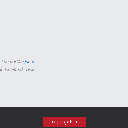
cí na portále
Jsem z
íti Facebook, resp.
O projektu