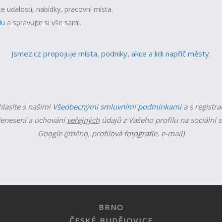
te udalosti, nabídky, pracovní místa.
lu
a spravujte si vše sami.
Jsmez.cz propojuje místa, podniky, akce a lidi napříč městy.
hlasíte s našimi
Všeobecnými smluvními podmínkami
a s registra
enesení a uchování
veřejných
údajů z Vašeho profilu na sociální s
Google (jméno, profilová fotografie, e-mail)
BRNO
ČESKÉ BUDĚJOVICE