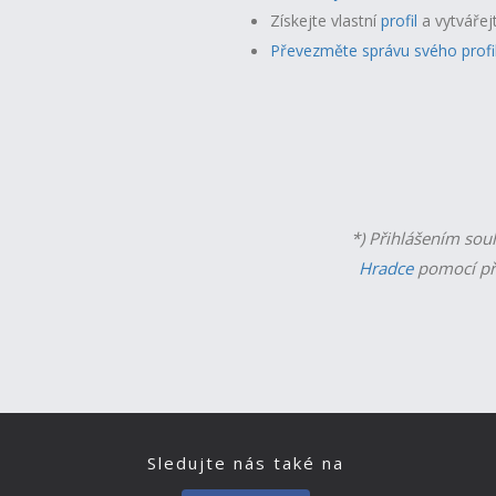
Získejte vlastní
profil
a v
ytvářej
Převezměte správu svého profi
*) Přihlášením sou
Hradce
pomocí př
Sledujte nás také na