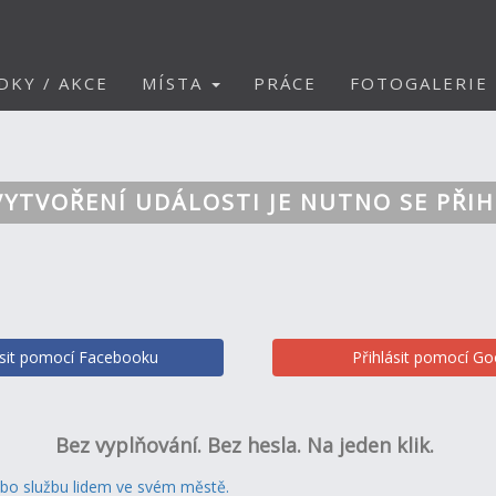
DKY / AKCE
MÍSTA
PRÁCE
FOTOGALERIE
VYTVOŘENÍ UDÁLOSTI JE NUTNO SE PŘIH
ásit pomocí Facebooku
Přihlásit pomocí Go
Bez vyplňování. Bez hesla. Na jeden klik.
ebo službu lidem ve svém městě.