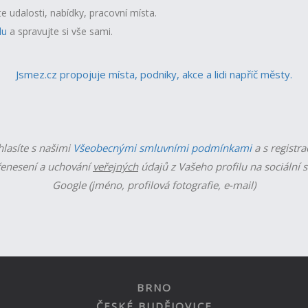
te udalosti, nabídky, pracovní místa.
lu
a spravujte si vše sami.
Jsmez.cz propojuje místa, podniky, akce a lidi napříč městy.
hlasíte s našimi
Všeobecnými smluvními podmínkami
a s registra
enesení a uchování
veřejných
údajů z Vašeho profilu na sociální s
Google (jméno, profilová fotografie, e-mail)
BRNO
ČESKÉ BUDĚJOVICE