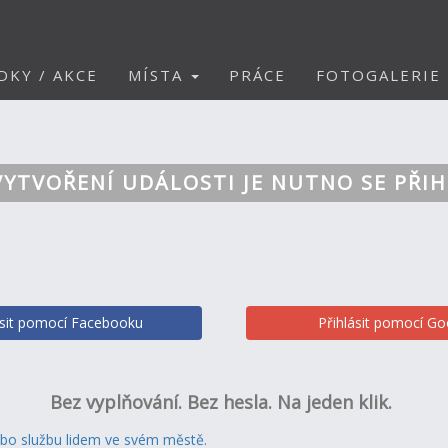
DKY / AKCE
MÍSTA
PRÁCE
FOTOGALERIE
VYTVOŘENÍ UDÁLOSTI JE NUTNO SE PŘIH
ásit pomocí Facebooku
Přihlásit pomocí Go
Bez vyplňování. Bez hesla. Na jeden klik.
ebo službu lidem ve svém městě.