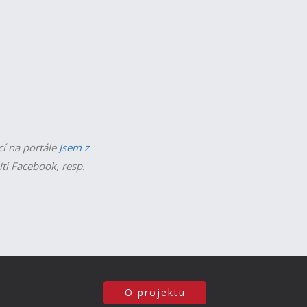
cí na portále
Jsem z
íti Facebook, resp.
O projektu