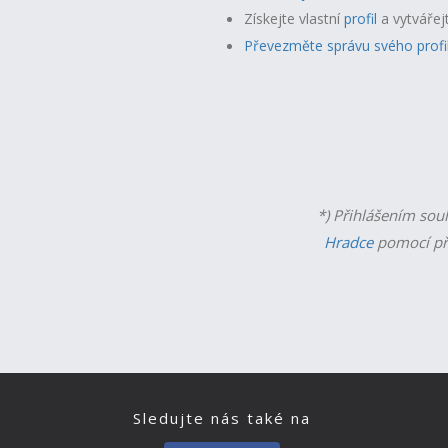
Získejte vlastní
profil
a v
ytvářej
Převezměte správu svého profi
*) Přihlášením sou
Hradce
pomocí př
Sledujte nás také na