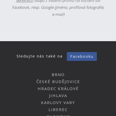
veřejných
údajů z Vašeho profilu na sociální síti
Facebook, resp. Google (jméno, profilová fotografie,
e-mail)
Sledujte nás také na
Facebooku
BRNO
ČESKÉ BUDĚJOVICE
HRADEC KRÁLOVÉ
JIHLAVA
KARLOVY VARY
LIBEREC