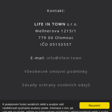
Kontakt:
LIFE IN TOWN
s.r.o.
Wellnerova 1215/1
779 00 Olomouc
IČO 05153557
E-mail:
info@lifein.town
Všeobecné smluvní podmínky
Zásady ochrany osobních údajů
K poskytování funkcí sociálních médií a analýze naší
Rozumím!
Nahoru
návštěvnosti využíváme soubory cookie. Informace o tom, jak
náš web používáte, sdílíme se svými partnery působícími v oblasti sociálních médií a analýz.