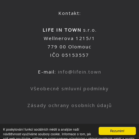
Kontakt:
LIFE IN TOWN
s.r.o.
Wellnerova 1215/1
779 00 Olomouc
IČO 05153557
E-mail:
info@lifein.town
Všeobecné smluvní podmínky
Zásady ochrany osobních údajů
K poskytování funkcí sociálních médií a analýze naší
Rozumím!
Nahoru
návštěvnosti využíváme soubory cookie. Informace o tom, jak
náš web používáte, sdílíme se svými partnery působícími v oblasti sociálních médií a analýz.