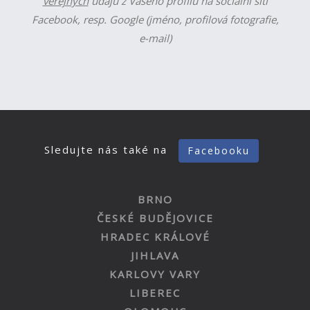
veřejných
údajů z Vašeho profilu na sociální síti
Facebook, resp. Google (jméno, profilová fotografie,
e-mail)
Sledujte nás také na
Facebooku
BRNO
ČESKÉ BUDĚJOVICE
HRADEC KRÁLOVÉ
JIHLAVA
KARLOVY VARY
LIBEREC