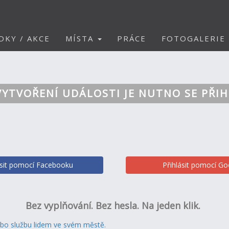
DKY / AKCE
MÍSTA
PRÁCE
FOTOGALERIE
VYTVOŘENÍ UDÁLOSTI JE NUTNO SE PŘIH
ásit pomocí Facebooku
Přihlásit pomocí Go
Bez vyplňování. Bez hesla. Na jeden klik.
ebo službu lidem ve svém městě.