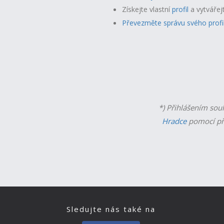
Získejte vlastní
profil
a v
ytvářej
Převezměte správu svého profi
*) Přihlášením sou
Hradce
pomocí př
Sledujte nás také na