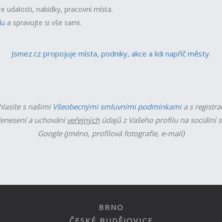
te udalosti, nabídky, pracovní místa.
lu
a spravujte si vše sami.
Jsmez.cz propojuje místa, podniky, akce a lidi napříč městy.
hlasíte s našimi
Všeobecnými smluvními podmínkami
a s registra
enesení a uchování
veřejných
údajů z Vašeho profilu na sociální s
Google (jméno, profilová fotografie, e-mail)
BRNO
ČESKÉ BUDĚJOVICE