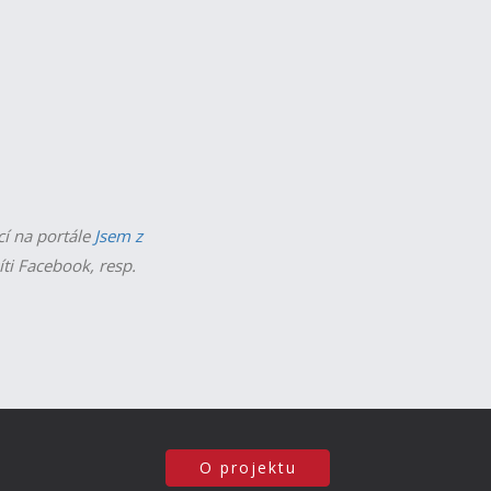
cí na portále
Jsem z
íti Facebook, resp.
O projektu