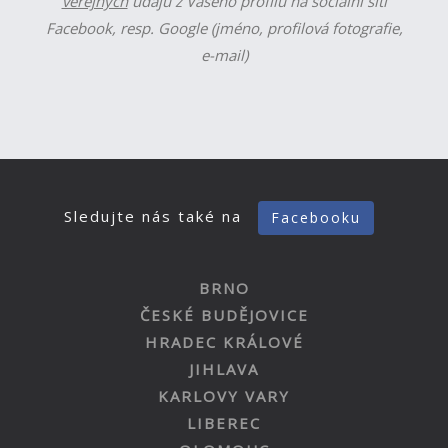
veřejných
údajů z Vašeho profilu na sociální síti
Facebook, resp. Google (jméno, profilová fotografie,
e-mail)
Sledujte nás také na
Facebooku
BRNO
ČESKÉ BUDĚJOVICE
HRADEC KRÁLOVÉ
JIHLAVA
KARLOVY VARY
LIBEREC