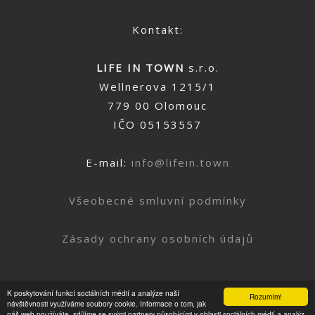
Kontakt:
LIFE IN TOWN
s.r.o.
Wellnerova 1215/1
779 00 Olomouc
IČO 05153557
E-mail:
info@lifein.town
Všeobecné smluvní podmínky
Zásady ochrany osobních údajů
K poskytování funkcí sociálních médií a analýze naší
Rozumím!
Nahoru
návštěvnosti využíváme soubory cookie. Informace o tom, jak
náš web používáte, sdílíme se svými partnery působícími v oblasti sociálních médií a analýz.