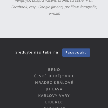
veřejných
údajů z Vašeho profilu na sociální síti
Facebook, resp. Google (jméno, profilová fotografie,
e-mail)
Sledujte nás také na
Facebooku
BRNO
ČESKÉ BUDĚJOVICE
HRADEC KRÁLOVÉ
JIHLAVA
KARLOVY VARY
LIBEREC