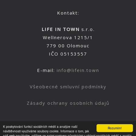
Kontakt:
LIFE IN TOWN
s.r.o.
Wellnerova 1215/1
779 00 Olomouc
IČO 05153557
E-mail:
info@lifein.town
Všeobecné smluvní podmínky
Zásady ochrany osobních údajů
K poskytování funkcí sociálních médií a analýze naší
Rozumím!
Nahoru
návštěvnosti využíváme soubory cookie. Informace o tom, jak
náš web používáte, sdílíme se svými partnery působícími v oblasti sociálních médií a analýz.