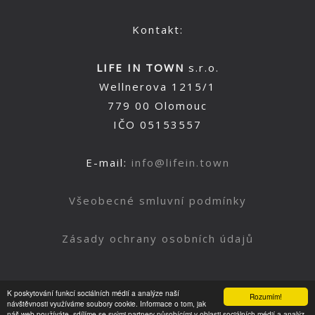
Kontakt:
LIFE IN TOWN
s.r.o.
Wellnerova 1215/1
779 00 Olomouc
IČO 05153557
E-mail:
info@lifein.town
Všeobecné smluvní podmínky
Zásady ochrany osobních údajů
K poskytování funkcí sociálních médií a analýze naší
Rozumím!
Nahoru
návštěvnosti využíváme soubory cookie. Informace o tom, jak
náš web používáte, sdílíme se svými partnery působícími v oblasti sociálních médií a analýz.