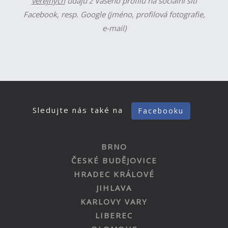
veřejných
údajů z Vašeho profilu na sociální síti
Facebook, resp. Google (jméno, profilová fotografie,
e-mail)
Sledujte nás také na
Facebooku
BRNO
ČESKÉ BUDĚJOVICE
HRADEC KRÁLOVÉ
JIHLAVA
KARLOVY VARY
LIBEREC