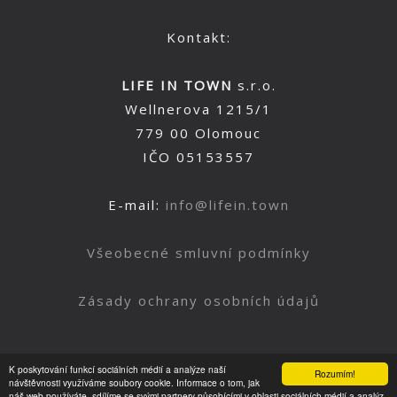
Kontakt:
LIFE IN TOWN
s.r.o.
Wellnerova 1215/1
779 00 Olomouc
IČO 05153557
E-mail:
info@lifein.town
Všeobecné smluvní podmínky
Zásady ochrany osobních údajů
K poskytování funkcí sociálních médií a analýze naší
Rozumím!
Nahoru
návštěvnosti využíváme soubory cookie. Informace o tom, jak
náš web používáte, sdílíme se svými partnery působícími v oblasti sociálních médií a analýz.