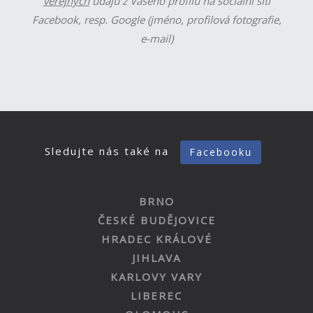
veřejných
údajů z Vašeho profilu na sociální síti
Facebook, resp. Google (jméno, profilová fotografie,
e-mail)
Sledujte nás také na
Facebooku
BRNO
ČESKÉ BUDĚJOVICE
HRADEC KRÁLOVÉ
JIHLAVA
KARLOVY VARY
LIBEREC