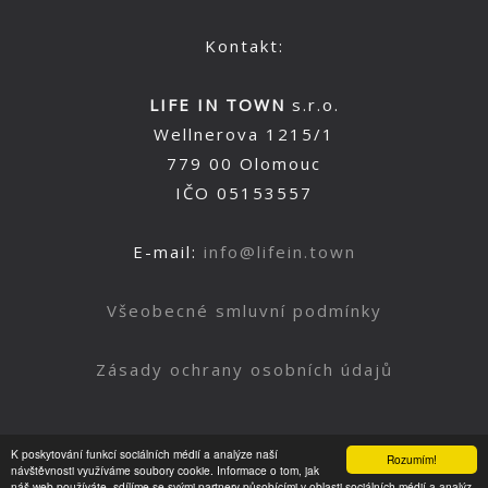
Kontakt:
LIFE IN TOWN
s.r.o.
Wellnerova 1215/1
779 00 Olomouc
IČO 05153557
E-mail:
info@lifein.town
Všeobecné smluvní podmínky
Zásady ochrany osobních údajů
K poskytování funkcí sociálních médií a analýze naší
Rozumím!
Nahoru
návštěvnosti využíváme soubory cookie. Informace o tom, jak
náš web používáte, sdílíme se svými partnery působícími v oblasti sociálních médií a analýz.