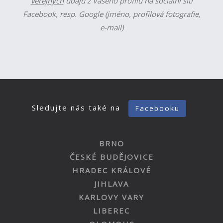
veřejných
údajů z Vašeho profilu na sociální síti
Facebook, resp. Google (jméno, profilová fotografie,
e-mail)
Sledujte nás také na
Facebooku
BRNO
ČESKÉ BUDĚJOVICE
HRADEC KRÁLOVÉ
JIHLAVA
KARLOVY VARY
LIBEREC