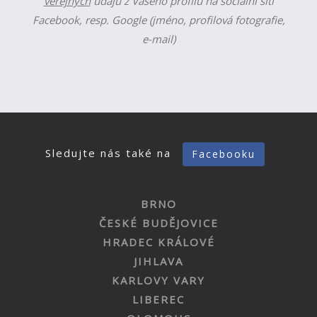
veřejných
údajů z Vašeho profilu na sociální síti
Facebook, resp. Google (jméno, profilová fotografie,
e-mail)
Sledujte nás také na
Facebooku
BRNO
ČESKÉ BUDĚJOVICE
HRADEC KRÁLOVÉ
JIHLAVA
KARLOVY VARY
LIBEREC