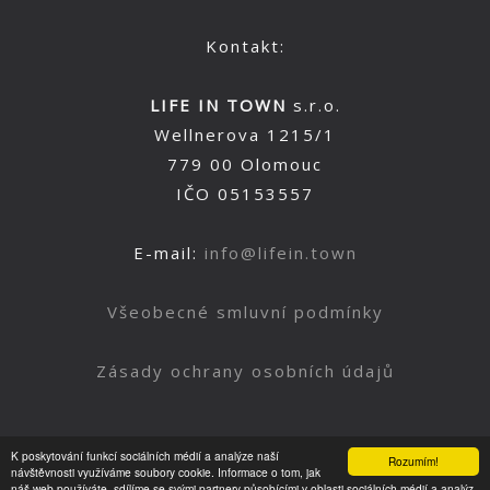
Kontakt:
LIFE IN TOWN
s.r.o.
Wellnerova 1215/1
779 00 Olomouc
IČO 05153557
E-mail:
info@lifein.town
Všeobecné smluvní podmínky
Zásady ochrany osobních údajů
K poskytování funkcí sociálních médií a analýze naší
Rozumím!
Nahoru
návštěvnosti využíváme soubory cookie. Informace o tom, jak
náš web používáte, sdílíme se svými partnery působícími v oblasti sociálních médií a analýz.