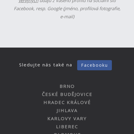
veřejných
údajů z Vašeho profilu na sociální síti
Facebook, resp. Google (jméno, profilová fotografie,
e-mail)
Sledujte nás také na
Facebooku
BRNO
ČESKÉ BUDĚJOVICE
HRADEC KRÁLOVÉ
JIHLAVA
KARLOVY VARY
LIBEREC