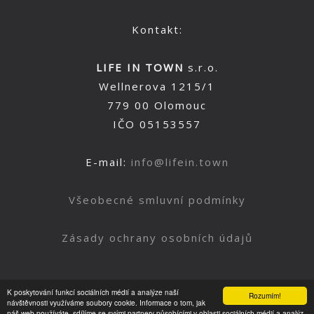
Kontakt:
LIFE IN TOWN
s.r.o.
Wellnerova 1215/1
779 00 Olomouc
IČO 05153557
E-mail:
info@lifein.town
Všeobecné smluvní podmínky
Zásady ochrany osobních údajů
K poskytování funkcí sociálních médií a analýze naší
Rozumím!
Nahoru
návštěvnosti využíváme soubory cookie. Informace o tom, jak
náš web používáte, sdílíme se svými partnery působícími v oblasti sociálních médií a analýz.