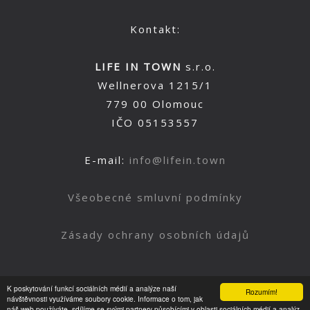
Kontakt:
LIFE IN TOWN
s.r.o.
Wellnerova 1215/1
779 00 Olomouc
IČO 05153557
E-mail:
info@lifein.town
Všeobecné smluvní podmínky
Zásady ochrany osobních údajů
K poskytování funkcí sociálních médií a analýze naší
Rozumím!
Nahoru
návštěvnosti využíváme soubory cookie. Informace o tom, jak
náš web používáte, sdílíme se svými partnery působícími v oblasti sociálních médií a analýz.