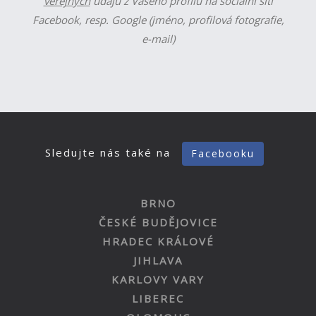
veřejných
údajů z Vašeho profilu na sociální síti
Facebook, resp. Google (jméno, profilová fotografie,
e-mail)
Sledujte nás také na
Facebooku
BRNO
ČESKÉ BUDĚJOVICE
HRADEC KRÁLOVÉ
JIHLAVA
KARLOVY VARY
LIBEREC