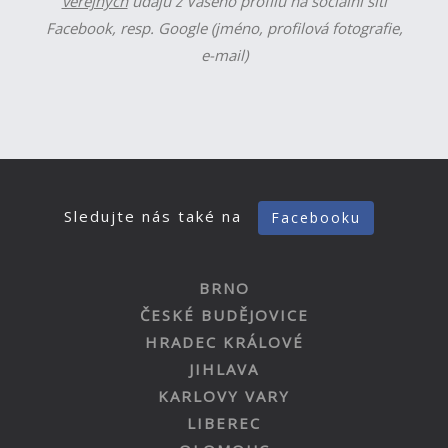
veřejných
údajů z Vašeho profilu na sociální síti
Facebook, resp. Google (jméno, profilová fotografie,
e-mail)
Sledujte nás také na
Facebooku
BRNO
ČESKÉ BUDĚJOVICE
HRADEC KRÁLOVÉ
JIHLAVA
KARLOVY VARY
LIBEREC