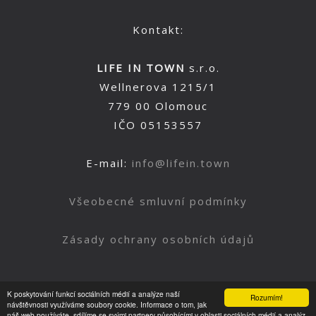
Kontakt:
LIFE IN TOWN
s.r.o.
Wellnerova 1215/1
779 00 Olomouc
IČO 05153557
E-mail:
info@lifein.town
Všeobecné smluvní podmínky
Zásady ochrany osobních údajů
K poskytování funkcí sociálních médií a analýze naší
Rozumím!
Nahoru
návštěvnosti využíváme soubory cookie. Informace o tom, jak
náš web používáte, sdílíme se svými partnery působícími v oblasti sociálních médií a analýz.