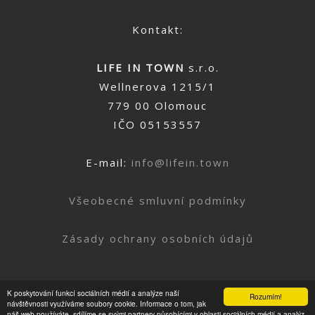
Kontakt:
LIFE IN TOWN
s.r.o.
Wellnerova 1215/1
779 00 Olomouc
IČO 05153557
E-mail:
info@lifein.town
Všeobecné smluvní podmínky
Zásady ochrany osobních údajů
K poskytování funkcí sociálních médií a analýze naší
Rozumím!
Nahoru
návštěvnosti využíváme soubory cookie. Informace o tom, jak
náš web používáte, sdílíme se svými partnery působícími v oblasti sociálních médií a analýz.