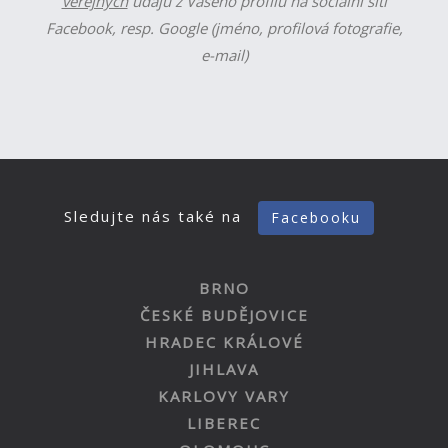
veřejných
údajů z Vašeho profilu na sociální síti
Facebook, resp. Google (jméno, profilová fotografie,
e-mail)
Sledujte nás také na
Facebooku
BRNO
ČESKÉ BUDĚJOVICE
HRADEC KRÁLOVÉ
JIHLAVA
KARLOVY VARY
LIBEREC