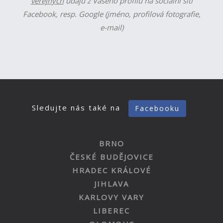
veřejných
údajů z Vašeho profilu na sociální síti
Facebook, resp. Google (jméno, profilová fotografie,
e-mail)
Sledujte nás také na
Facebooku
BRNO
ČESKÉ BUDĚJOVICE
HRADEC KRÁLOVÉ
JIHLAVA
KARLOVY VARY
LIBEREC