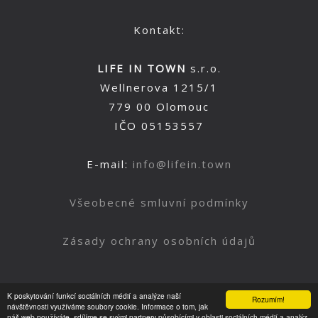
Kontakt:
LIFE IN TOWN
s.r.o.
Wellnerova 1215/1
779 00 Olomouc
IČO 05153557
E-mail:
info@lifein.town
Všeobecné smluvní podmínky
Zásady ochrany osobních údajů
K poskytování funkcí sociálních médií a analýze naší
Rozumím!
Nahoru
návštěvnosti využíváme soubory cookie. Informace o tom, jak
náš web používáte, sdílíme se svými partnery působícími v oblasti sociálních médií a analýz.