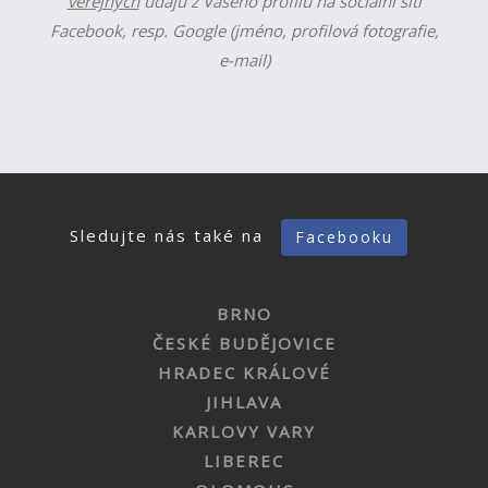
veřejných
údajů z Vašeho profilu na sociální síti
Facebook, resp. Google (jméno, profilová fotografie,
e-mail)
Sledujte nás také na
Facebooku
BRNO
ČESKÉ BUDĚJOVICE
HRADEC KRÁLOVÉ
JIHLAVA
KARLOVY VARY
LIBEREC