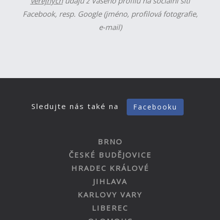
veřejných
údajů z Vašeho profilu na sociální síti
Facebook, resp. Google (jméno, profilová fotografie,
e-mail)
Sledujte nás také na
Facebooku
BRNO
ČESKÉ BUDĚJOVICE
HRADEC KRÁLOVÉ
JIHLAVA
KARLOVY VARY
LIBEREC