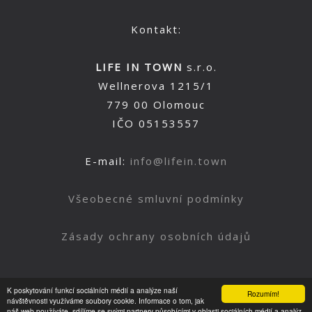
Kontakt:
LIFE IN TOWN
s.r.o.
Wellnerova 1215/1
779 00 Olomouc
IČO 05153557
E-mail:
info@lifein.town
Všeobecné smluvní podmínky
Zásady ochrany osobních údajů
K poskytování funkcí sociálních médií a analýze naší
Rozumím!
Nahoru
návštěvnosti využíváme soubory cookie. Informace o tom, jak
náš web používáte, sdílíme se svými partnery působícími v oblasti sociálních médií a analýz.