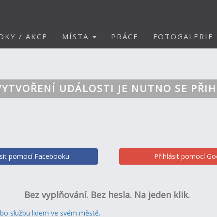
DKY / AKCE
MÍSTA
PRÁCE
FOTOGALERIE
VYTVOŘENÍ UDÁLOSTI JE NUTNO SE PŘIH
ásit pomocí Facebooku
Přihlásit pomocí Go
Bez vyplňování. Bez hesla. Na jeden klik.
ebo službu lidem ve svém městě.