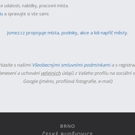
te udalosti, nabídky, pracovní místa.
lu
a spravujte si vše sami.
Jsmez.cz propojuje místa, podniky, akce a lidi napříč městy.
hlasíte s našimi
Všeobecnými smluvními podmínkami
a s registra
enesení a uchování
veřejných
údajů z Vašeho profilu na sociální s
Google (jméno, profilová fotografie, e-mail)
BRNO
ČESKÉ BUDĚJOVICE