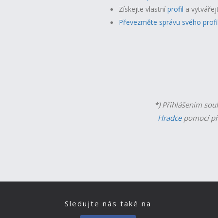
Získejte vlastní
profil
a v
ytvářej
Převezměte správu svého profi
*) Přihlášením sou
Hradce
pomocí př
Sledujte nás také na