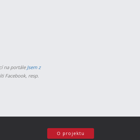
cí na portále
Jsem z
íti Facebook, resp.
O projektu