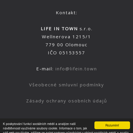
Kontakt:
LIFE IN TOWN
s.r.o.
Wellnerova 1215/1
779 00 Olomouc
IČO 05153557
E-mail:
info@lifein.town
Všeobecné smluvní podmínky
Zásady ochrany osobních údajů
K poskytování funkcí sociálních médií a analýze naší
Rozumím!
Nahoru
návštěvnosti využíváme soubory cookie. Informace o tom, jak
náš web používáte, sdílíme se svými partnery působícími v oblasti sociálních médií a analýz.