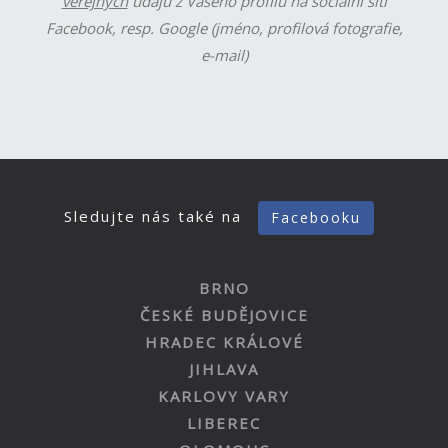
veřejných
údajů z Vašeho profilu na sociální síti
Facebook, resp. Google (jméno, profilová fotografie,
e-mail)
Sledujte nás také na
Facebooku
BRNO
ČESKÉ BUDĚJOVICE
HRADEC KRÁLOVÉ
JIHLAVA
KARLOVY VARY
LIBEREC