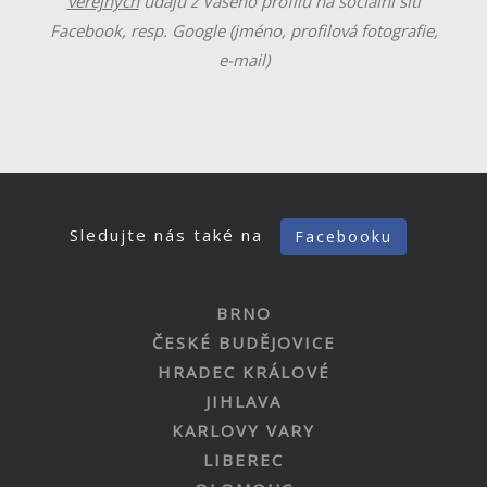
veřejných
údajů z Vašeho profilu na sociální síti
Facebook, resp. Google (jméno, profilová fotografie,
e-mail)
Sledujte nás také na
Facebooku
BRNO
ČESKÉ BUDĚJOVICE
HRADEC KRÁLOVÉ
JIHLAVA
KARLOVY VARY
LIBEREC