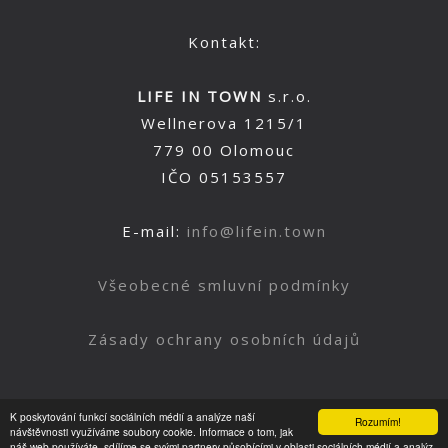
Kontakt:
LIFE IN TOWN
s.r.o.
Wellnerova 1215/1
779 00 Olomouc
IČO 05153557
E-mail:
info@lifein.town
Všeobecné smluvní podmínky
Zásady ochrany osobních údajů
K poskytování funkcí sociálních médií a analýze naší
Rozumím!
Nahoru
návštěvnosti využíváme soubory cookie. Informace o tom, jak
náš web používáte, sdílíme se svými partnery působícími v oblasti sociálních médií a analýz.