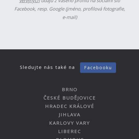
veřejných
údajů z Vašeho profilu na sociální síti
Facebook, resp. Google (jméno, profilová fotografie,
e-mail)
Sledujte nás také na
Facebooku
BRNO
ČESKÉ BUDĚJOVICE
HRADEC KRÁLOVÉ
JIHLAVA
KARLOVY VARY
LIBEREC