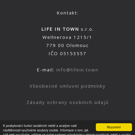
Kontakt:
LIFE IN TOWN
s.r.o.
Wellnerova 1215/1
779 00 Olomouc
IČO 05153557
E-mail:
info@lifein.town
Všeobecné smluvní podmínky
Zásady ochrany osobních údajů
K poskytování funkcí sociálních médií a analýze naší
Rozumím!
Nahoru
návštěvnosti využíváme soubory cookie. Informace o tom, jak
náš web používáte, sdílíme se svými partnery působícími v oblasti sociálních médií a analýz.