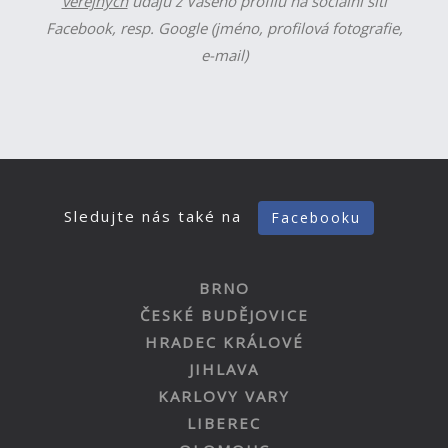
veřejných
údajů z Vašeho profilu na sociální síti
Facebook, resp. Google (jméno, profilová fotografie,
e-mail)
Sledujte nás také na
Facebooku
BRNO
ČESKÉ BUDĚJOVICE
HRADEC KRÁLOVÉ
JIHLAVA
KARLOVY VARY
LIBEREC