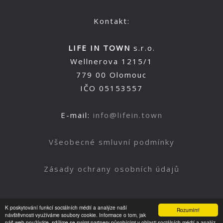
Kontakt:
LIFE IN TOWN
s.r.o.
Wellnerova 1215/1
779 00 Olomouc
IČO 05153557
E-mail:
info@lifein.town
Všeobecné smluvní podmínky
Zásady ochrany osobních údajů
K poskytování funkcí sociálních médií a analýze naší
Rozumím!
Nahoru
návštěvnosti využíváme soubory cookie. Informace o tom, jak
náš web používáte, sdílíme se svými partnery působícími v oblasti sociálních médií a analýz.