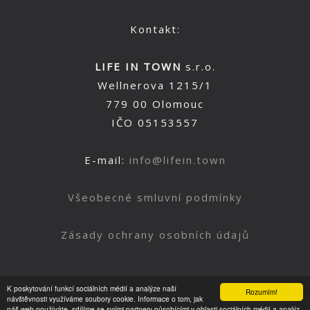
Kontakt:
LIFE IN TOWN
s.r.o.
Wellnerova 1215/1
779 00 Olomouc
IČO 05153557
E-mail:
info@lifein.town
Všeobecné smluvní podmínky
Zásady ochrany osobních údajů
K poskytování funkcí sociálních médií a analýze naší
Rozumím!
Nahoru
návštěvnosti využíváme soubory cookie. Informace o tom, jak
náš web používáte, sdílíme se svými partnery působícími v oblasti sociálních médií a analýz.