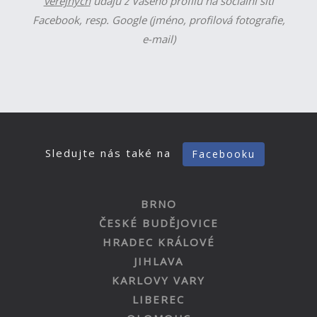
veřejných
údajů z Vašeho profilu na sociální síti
Facebook, resp. Google (jméno, profilová fotografie,
e-mail)
Sledujte nás také na
Facebooku
BRNO
ČESKÉ BUDĚJOVICE
HRADEC KRÁLOVÉ
JIHLAVA
KARLOVY VARY
LIBEREC