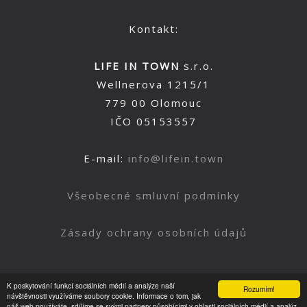
Kontakt:
LIFE IN TOWN
s.r.o.
Wellnerova 1215/1
779 00 Olomouc
IČO 05153557
E-mail:
info@lifein.town
Všeobecné smluvní podmínky
Zásady ochrany osobních údajů
K poskytování funkcí sociálních médií a analýze naší
Rozumím!
Nahoru
návštěvnosti využíváme soubory cookie. Informace o tom, jak
náš web používáte, sdílíme se svými partnery působícími v oblasti sociálních médií a analýz.