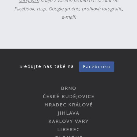
veřejných
údajů z Vašeho profilu na sociální síti
Facebook, resp. Google (jméno, profilová fotografie,
e-mail)
Sledujte nás také na
Facebooku
BRNO
ČESKÉ BUDĚJOVICE
HRADEC KRÁLOVÉ
JIHLAVA
KARLOVY VARY
LIBEREC