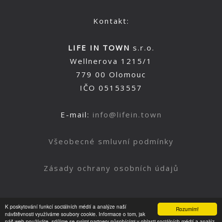
Kontakt:
LIFE IN TOWN
s.r.o.
Wellnerova 1215/1
779 00 Olomouc
IČO 05153557
E-mail:
info@lifein.town
Všeobecné smluvní podmínky
Zásady ochrany osobních údajů
K poskytování funkcí sociálních médií a analýze naší
Rozumím!
Nahoru
návštěvnosti využíváme soubory cookie. Informace o tom, jak
náš web používáte, sdílíme se svými partnery působícími v oblasti sociálních médií a analýz.