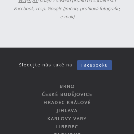
veřejných
údajů z Vašeho profilu na sociální síti
Facebook, resp. Google (jméno, profilová fotografie,
e-mail)
Sledujte nás také na
Facebooku
BRNO
ČESKÉ BUDĚJOVICE
HRADEC KRÁLOVÉ
JIHLAVA
KARLOVY VARY
LIBEREC