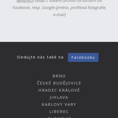
veřejných
údajů z Vašeho profilu na sociální síti
Facebook, resp. Google (jméno, profilová fotografie,
e-mail)
Sledujte nás také na
Facebooku
BRNO
ČESKÉ BUDĚJOVICE
HRADEC KRÁLOVÉ
JIHLAVA
KARLOVY VARY
LIBEREC