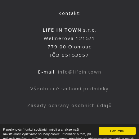
Kontakt:
LIFE IN TOWN
s.r.o.
Wellnerova 1215/1
779 00 Olomouc
IČO 05153557
E-mail:
info@lifein.town
Všeobecné smluvní podmínky
Zásady ochrany osobních údajů
K poskytování funkcí sociálních médií a analýze naší
Rozumím!
Nahoru
návštěvnosti využíváme soubory cookie. Informace o tom, jak
náš web používáte, sdílíme se svými partnery působícími v oblasti sociálních médií a analýz.