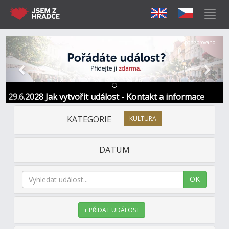
Předchozí
Další
Sponzorováno
29.6.2028 Jak vytvořit událost - Kontakt a informace
KATEGORIE
KULTURA
DATUM
OK
+ PŘIDAT UDÁLOST