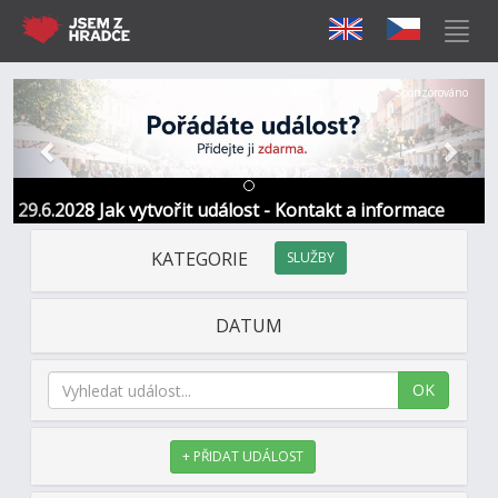
Předchozí
Další
Sponzorováno
29.6.2028 Jak vytvořit událost - Kontakt a informace
KATEGORIE
SLUŽBY
DATUM
OK
+ PŘIDAT UDÁLOST