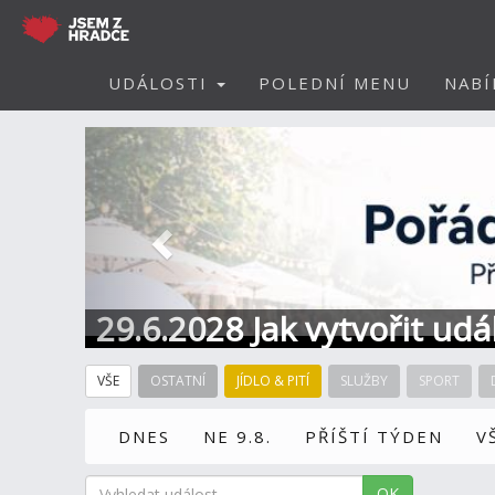
UDÁLOSTI
POLEDNÍ MENU
NABÍ
Předchozí
29.6.2028 Jak vytvořit ud
VŠE
OSTATNÍ
JÍDLO & PITÍ
SLUŽBY
SPORT
DNES
NE 9.8.
PŘÍŠTÍ TÝDEN
V
OK