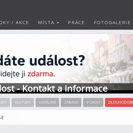
DKY / AKCE
MÍSTA
PRÁCE
FOTOGALERIE
S
álost - Kontakt a informace
DĚTI
KULTURA
VZDĚLÁNÍ
ZÁBAVA
V OKOLÍ
DLOUHODOBÉ
ŠE