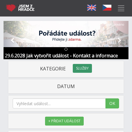
Předchozí
Další
Sponzorováno
29.6.2028 Jak vytvořit událost - Kontakt a informace
KATEGORIE
SLUŽBY
DATUM
OK
+ PŘIDAT UDÁLOST