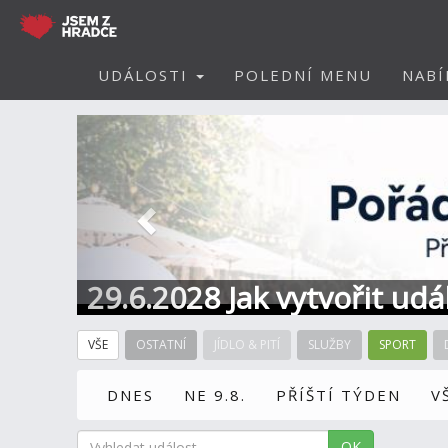
UDÁLOSTI
POLEDNÍ MENU
NABÍ
Předchozí
29.6.2028 Jak vytvořit ud
VŠE
OSTATNÍ
JÍDLO & PITÍ
SLUŽBY
SPORT
DNES
NE 9.8.
PŘÍŠTÍ TÝDEN
V
OK