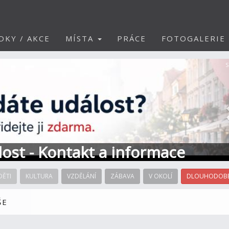
DKY / AKCE
MÍSTA
PRÁCE
FOTOGALERIE
S
álost - Kontakt a informace
DĚTI
KULTURA
VZDĚLÁNÍ
ZÁBAVA
V OKOLÍ
DLOUHODOBÉ
ŠE