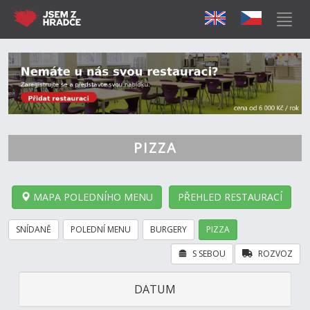
PIZZA
MAPA POLEDNÍHO MENU
PŘEHLED RESTAURACÍ
SNÍDANĚ
POLEDNÍ MENU
BURGERY
PIZZA
S SEBOU
ROZVOZ
DATUM