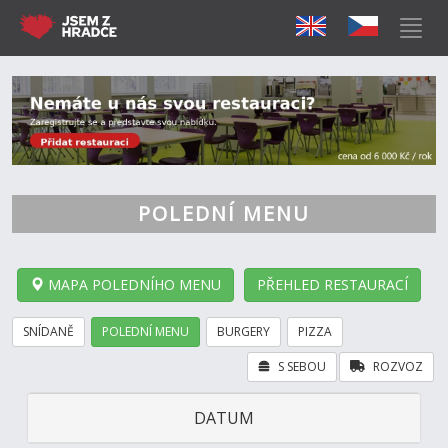
POLEDNÍ MENU
MAPA POLEDNÍHO MENU
PŘEHLED RESTAURACÍ
SNÍDANĚ
POLEDNÍ MENU
BURGERY
PIZZA
S SEBOU
ROZVOZ
DATUM