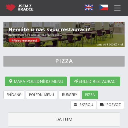
PIZZA
MAPA POLEDNÍHO MENU
PŘEHLED RESTAURACÍ
SNÍDANĚ
POLEDNÍ MENU
BURGERY
PIZZA
S SEBOU
ROZVOZ
DATUM