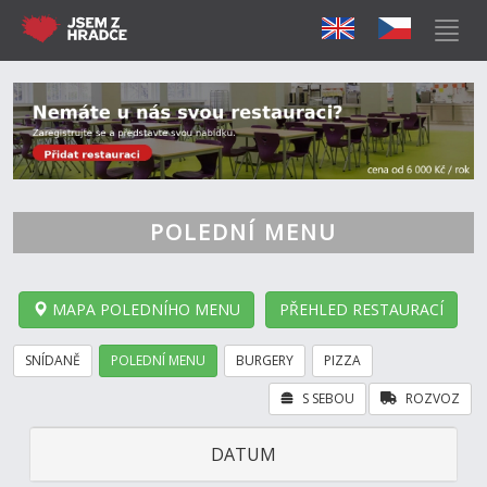
POLEDNÍ MENU
MAPA POLEDNÍHO MENU
PŘEHLED RESTAURACÍ
SNÍDANĚ
POLEDNÍ MENU
BURGERY
PIZZA
S SEBOU
ROZVOZ
DATUM