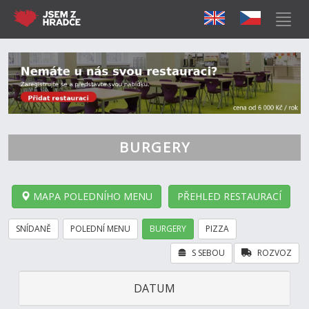
BURGERY
MAPA POLEDNÍHO MENU
PŘEHLED RESTAURACÍ
SNÍDANĚ
POLEDNÍ MENU
BURGERY
PIZZA
S SEBOU
ROZVOZ
DATUM