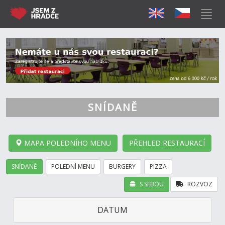
SNÍDANĚ
MAPA POLEDNÍHO MENU
PŘEHLED RESTAURACÍ
SNÍDANĚ
POLEDNÍ MENU
BURGERY
PIZZA
S SEBOU
ROZVOZ
DATUM