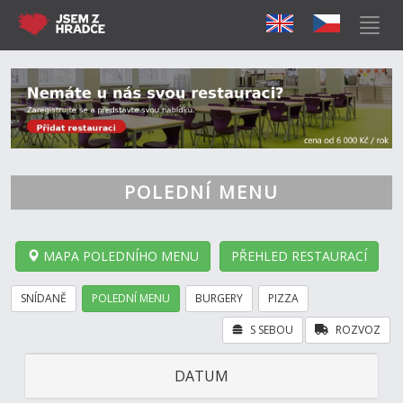
POLEDNÍ MENU
MAPA POLEDNÍHO MENU
PŘEHLED RESTAURACÍ
SNÍDANĚ
POLEDNÍ MENU
BURGERY
PIZZA
S SEBOU
ROZVOZ
DATUM