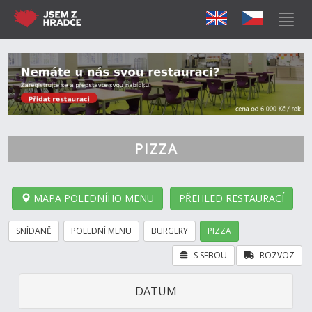
PIZZA
MAPA POLEDNÍHO MENU
PŘEHLED RESTAURACÍ
SNÍDANĚ
POLEDNÍ MENU
BURGERY
PIZZA
S SEBOU
ROZVOZ
DATUM