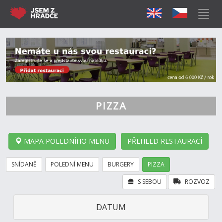
PIZZA
MAPA POLEDNÍHO MENU
PŘEHLED RESTAURACÍ
SNÍDANĚ
POLEDNÍ MENU
BURGERY
PIZZA
S SEBOU
ROZVOZ
DATUM