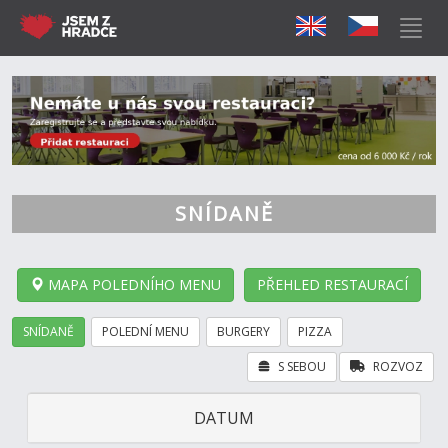
SNÍDANĚ
MAPA POLEDNÍHO MENU
PŘEHLED RESTAURACÍ
SNÍDANĚ
POLEDNÍ MENU
BURGERY
PIZZA
S SEBOU
ROZVOZ
DATUM