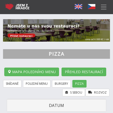
PIZZA
MAPA POLEDNÍHO MENU
PŘEHLED RESTAURACÍ
SNÍDANĚ
POLEDNÍ MENU
BURGERY
PIZZA
S SEBOU
ROZVOZ
DATUM