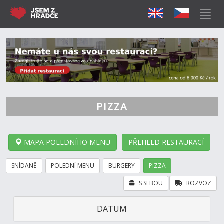
PIZZA
MAPA POLEDNÍHO MENU
PŘEHLED RESTAURACÍ
SNÍDANĚ
POLEDNÍ MENU
BURGERY
PIZZA
S SEBOU
ROZVOZ
DATUM