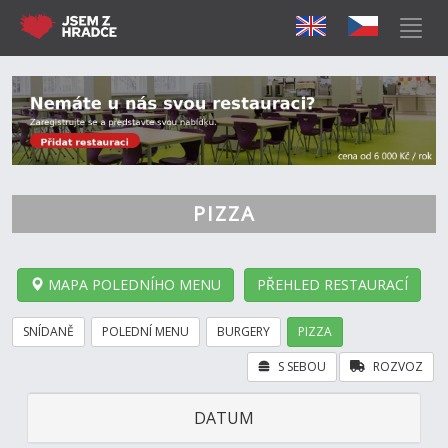
PIZZA
MAPA POLEDNÍHO MENU
PŘEHLED RESTAURACÍ
SNÍDANĚ
POLEDNÍ MENU
BURGERY
PIZZA
S SEBOU
ROZVOZ
DATUM