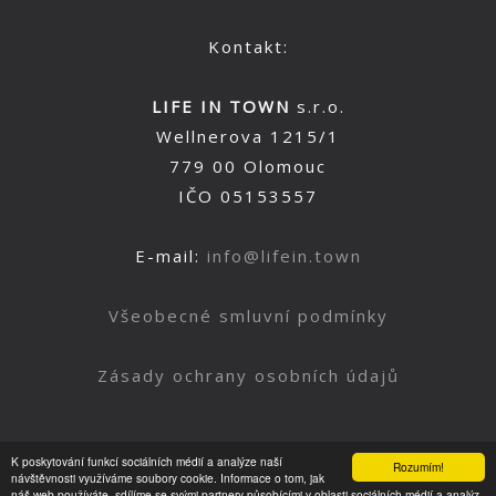
Kontakt:
LIFE IN TOWN
s.r.o.
Wellnerova 1215/1
779 00 Olomouc
IČO 05153557
E-mail:
info@lifein.town
Všeobecné smluvní podmínky
Zásady ochrany osobních údajů
K poskytování funkcí sociálních médií a analýze naší
Rozumím!
Nahoru
návštěvnosti využíváme soubory cookie. Informace o tom, jak
náš web používáte, sdílíme se svými partnery působícími v oblasti sociálních médií a analýz.