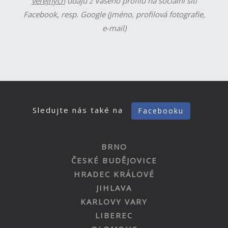
veřejných
údajů z Vašeho profilu na sociální síti
Facebook, resp. Google (jméno, profilová fotografie,
e-mail)
Sledujte nás také na
Facebooku
BRNO
ČESKÉ BUDĚJOVICE
HRADEC KRÁLOVÉ
JIHLAVA
KARLOVY VARY
LIBEREC