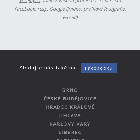
veřejných
údajů z Vašeho profilu na sociální síti
Facebook, resp. Google (jméno, profilová fotografie,
e-mail)
Sledujte nás také na
Facebooku
BRNO
ČESKÉ BUDĚJOVICE
HRADEC KRÁLOVÉ
JIHLAVA
KARLOVY VARY
LIBEREC