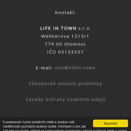
Kontakt:
LIFE IN TOWN
s.r.o.
Wellnerova 1215/1
779 00 Olomouc
IČO 05153557
E-mail:
info@lifein.town
Všeobecné smluvní podmínky
Zásady ochrany osobních údajů
K poskytování funkcí sociálních médií a analýze naší
Rozumím!
Nahoru
návštěvnosti využíváme soubory cookie. Informace o tom, jak
náš web používáte, sdílíme se svými partnery působícími v oblasti sociálních médií a analýz.